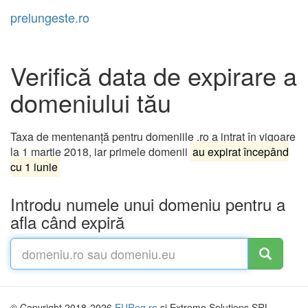
prelungeste.ro
Toggl
navig
Verifică data de expirare a
domeniului tău
Taxa de mentenanță pentru domeniile .ro a intrat în vigoare
la 1 martie 2018, iar primele domenii
au expirat începând
cu 1 iunie
Introdu numele unui domeniu pentru a
afla când expiră
© Copyright 2018-2026
EUReg.ro
și Extreme Solutions SRL